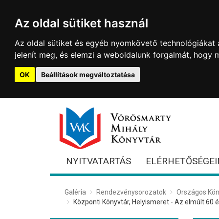
Az oldal sütiket használ
Az oldal sütiket és egyéb nyomkövető technológiákat a
jelenít meg, és elemzi a weboldalunk forgalmát, hogy 
OK
Beállítások megváltoztatása
NYITVATARTÁS
ELÉRHETŐSÉGEI
Galéria
Rendezvénysorozatok
Országos Kön
Központi Könyvtár, Helyismeret - Az elmúlt 60 é