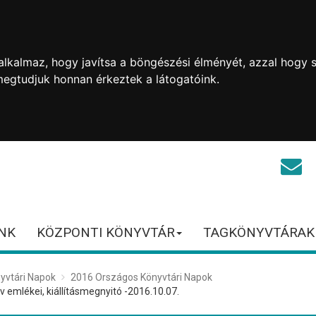
lkalmaz, hogy javítsa a böngészési élményét, azzal hogy s
megtudjuk honnan érkeztek a látogatóink.
NK
KÖZPONTI KÖNYVTÁR
TAGKÖNYVTÁRAK
yvtári Napok
2016 Országos Könyvtári Napok
v emlékei, kiállításmegnyitó -2016.10.07.