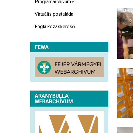
Programarchívum
Virtuális postaláda
Foglalkozáskereső
FEWA
ARANYBULLA-
WEBARCHÍVUM