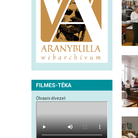
FILMES-TÉKA
Olvasni élvezet