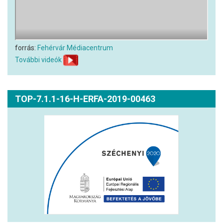
forrás:
Fehérvár Médiacentrum
További videók
TOP-7.1.1-16-H-ERFA-2019-00463