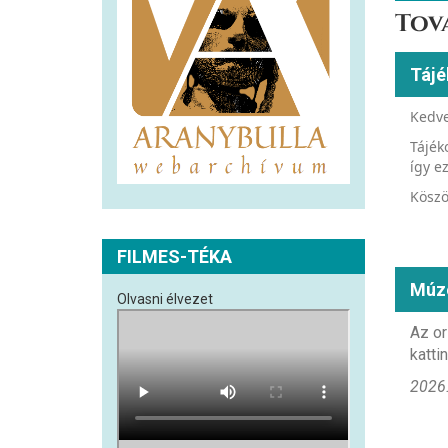
Tov
Tájé
Kedve
Tájék
így e
Köszö
FILMES-TÉKA
Múz
Olvasni élvezet
Az or
kattin
2026.