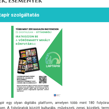
ek, események
apír szolgáltatás
apír egy olyan digitális platform, amelyen több mint 180 folyóira
sen. A folyóiratok között kulturális, művészeti, zenei, közéleti, t