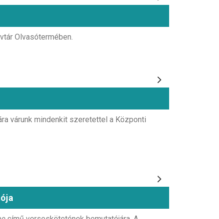
yvtár Olvasótermében.
a várunk mindenkit szeretettel a Központi
ója
be
című verseskötetének bemutatójára. A