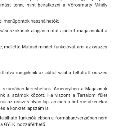
 mást tenni, mint beiratkozni a Vörösmarty Mihály
bbi menüpontok használhatók:
asási szokások alapján mutat ajánlott magazinokat a
ye, mellette Mutasd mindet funkcióval, ami az összes
ttintva megjelenik az abból valaha feltöltött összes
zes számában kereshetünk. Amennyiben a Magazinok
nk a számok között. Ha viszont a Tartalom fület
nik az összes olyan lap, amiben a brit metalzenekar
 és a konkrét lapszám is.
tt található funkciók ebben a formában/verzióban nem
a GY.I.K. hozzáférhető.