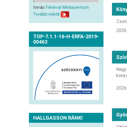
forrás:
Fehérvár Médiacentrum
Köny
További videók
Zsold
2026.
TOP-7.1.1-16-H-ERFA-2019-
00463
Szív
Nagy 
könyv
2026.
Gyön
HALLGASSON RÁNK!
Várun