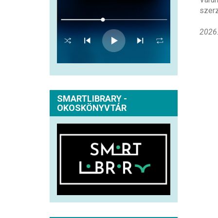
szerz
2026.
SMARTLIBRARY -
OKOSKÖNYVTÁR