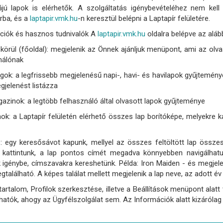
ájú lapok is elérhetők. A szolgáltatás igénybevételéhez nem kell
rba, és a
laptapir.vmk.hu
-n keresztül belépni a Laptapír felületére.
ciók és hasznos tudnivalók A
laptapir.vmk.hu
oldalra belépve az alá
körül (főoldal): megjelenik az Önnek ajánljuk menüpont, ami az olv
nálónak
gok: a legfrissebb megjelenésű napi-, havi- és havilapok gyűjtemén
gjelenést listázza
azinok: a legtöbb felhasználó által olvasott lapok gyűjteménye
k: a Laptapír felületén elérhető összes lap borítóképe, melyekre ka
: egy keresősávot kapunk, mellyel az összes feltöltött lap öss
kattintunk, a lap pontos címét megadva könnyebben navigálhatu
 igénybe, címszavakra kereshetünk. Példa: Iron Maiden - és megjele
található. A képes találat mellett megjelenik a lap neve, az adott év
tartalom, Profilok szerkesztése, illetve a Beállítások menüpont ala
atók, ahogy az Ügyfélszolgálat sem. Az Információk alatt kizárólag 