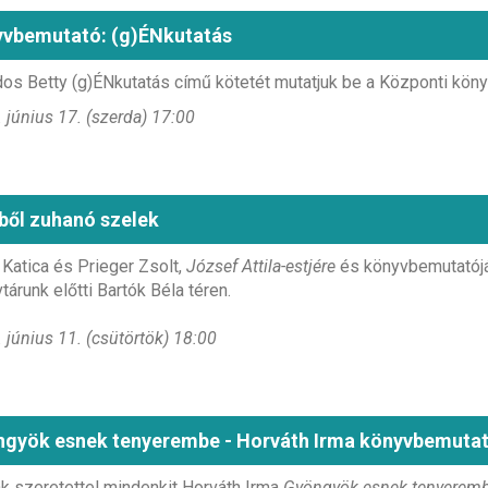
vbemutató: (g)ÉNkutatás
os Betty (g)ÉNkutatás című kötetét mutatjuk be a Központi kön
 június 17. (szerda) 17:00
ből zuhanó szelek
Katica és Prieger Zsolt,
József Attila-estjére
és könyvbemutatójár
tárunk előtti Bartók Béla téren.
 június 11. (csütörtök) 18:00
gyök esnek tenyerembe - Horváth Irma könyvbemutat
k szeretettel mindenkit Horváth Irma
Gyöngyök esnek tenyerem