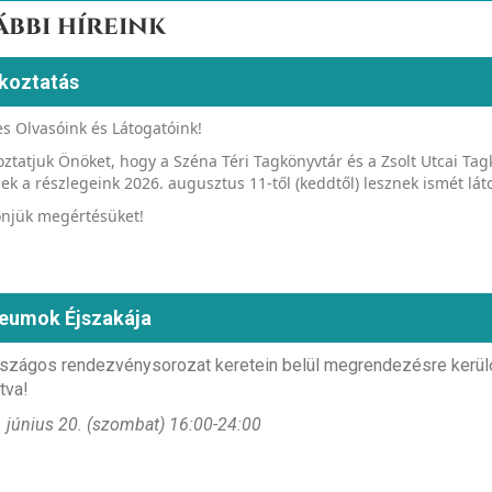
ábbi híreink
koztatás
s Olvasóink és Látogatóink!
oztatjuk Önöket, hogy a Széna Téri Tagkönyvtár és a Zsolt Utcai Tag
zek a részlegeink 2026. augusztus 11-től (keddtől) lesznek ismét lát
njük megértésüket!
eumok Éjszakája
szágos rendezvénysorozat keretein belül megrendezésre kerülő 
tva!
 június 20. (szombat) 16:00-24:00