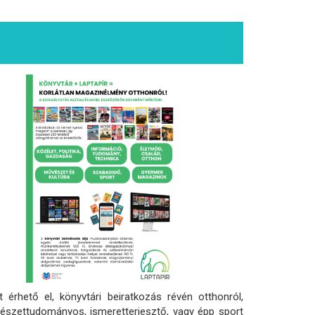
t érhető el, könyvtári beiratkozás révén otthonról,
ermészettudományos, ismeretterjesztő, vagy épp sport