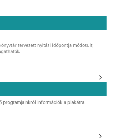
könyvtár tervezett nyitási időpontja módosult,
ogathatók.
programjainkról információk a plakátra