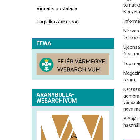
tematik
Virtuális postaláda
Könyvtá
Informá
Foglalkozáskereső
Nézzen 
felhasz
FEWA
Újdonsá
friss me
Top mag
Magazino
szám.
Keresés
ARANYBULLA-
gombra 
WEBARCHÍVUM
vesszük
neve meg
A Saját 
használh