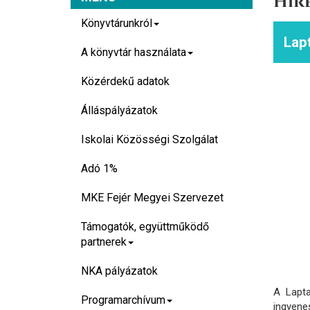
Hír
Könyvtárunkról
Lapt
A könyvtár használata
Közérdekű adatok
Álláspályázatok
Iskolai Közösségi Szolgálat
Adó 1%
MKE Fejér Megyei Szervezet
Támogatók, együttműködő
partnerek
NKA pályázatok
​A Lapt
Programarchívum
ingyene