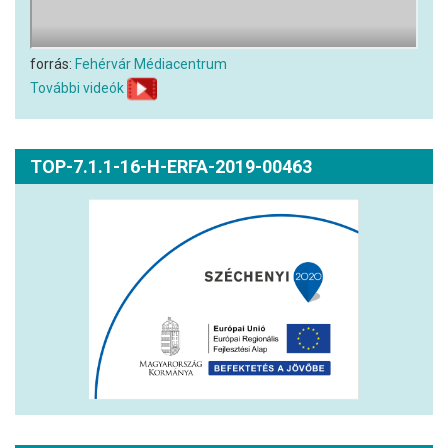
forrás:
Fehérvár Médiacentrum
További videók
TOP-7.1.1-16-H-ERFA-2019-00463