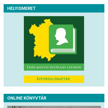
HELYISMERET
ONLINE KÖNYVTÁR