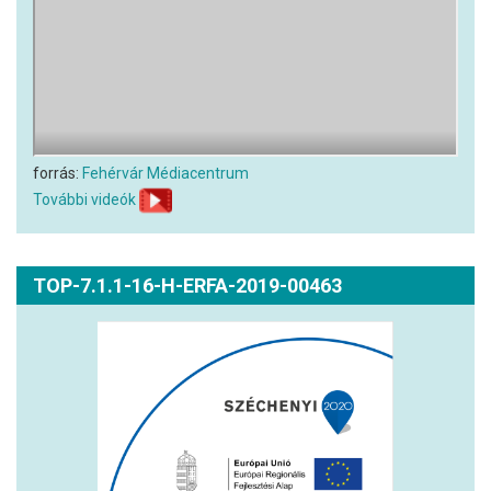
forrás:
Fehérvár Médiacentrum
További videók
TOP-7.1.1-16-H-ERFA-2019-00463