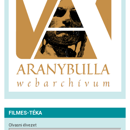
FILMES-TÉKA
Olvasni élvezet