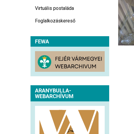
Virtuális postaláda
Foglalkozáskereső
FEWA
ARANYBULLA-
WEBARCHÍVUM