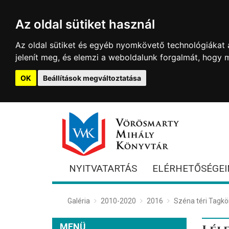
Az oldal sütiket használ
Az oldal sütiket és egyéb nyomkövető technológiákat a
jelenít meg, és elemzi a weboldalunk forgalmát, hogy 
OK
Beállítások megváltoztatása
NYITVATARTÁS
ELÉRHETŐSÉGEI
Galéria
2010-2020
2016
Széna téri Tagkö
MENÜ