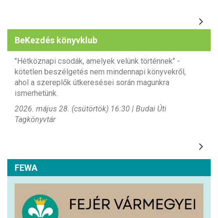
BeKezdés könyvklub
"Hétköznapi csodák, amelyek velünk történnek" -
kötetlen beszélgetés nem mindennapi könyvekről,
ahol a szereplők útkeresései során magunkra
ismerhetünk.
2026. május 28. (csütörtök) 16:30 | Budai Úti
Tagkönyvtár
FEWA