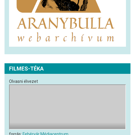
FILMES-TÉKA
Olvasni élvezet
forrás:
Fehérvár Médiacentrum