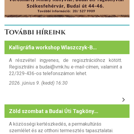
További híreink
Kalligráfia workshop Wlaszczyk-Baboth Dórával
A részvétel ingyenes, de regisztrációhoz kötött.
Regisztrálni a budai@vmk.hu e-mail-címen, valamint a
22/329-436-os telefonszámon lehet.
2026. június 9. (kedd) 16:30
Zöld szombat a Budai Úti Tagkönyvtárban
A közösségi kertészkedés, a permakultúrás
szemlélet és az otthoni termesztés tapasztalatai.