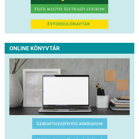
ONLINE KÖNYVTÁR
Szabad hozzáférésű adatbázisok