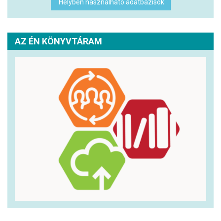
Helyben használható adatbázisok
AZ ÉN KÖNYVTÁRAM