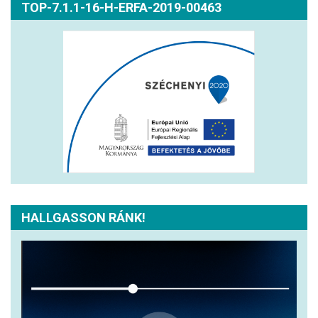
TOP-7.1.1-16-H-ERFA-2019-00463
HALLGASSON RÁNK!