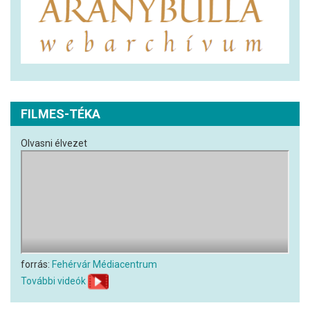
FILMES-TÉKA
Olvasni élvezet
forrás:
Fehérvár Médiacentrum
További videók