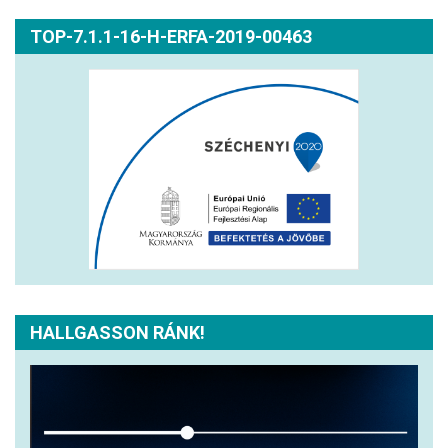
TOP-7.1.1-16-H-ERFA-2019-00463
HALLGASSON RÁNK!