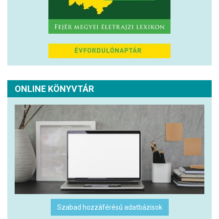
ONLINE KÖNYVTÁR
Szabad hozzáférésű adatbázisok