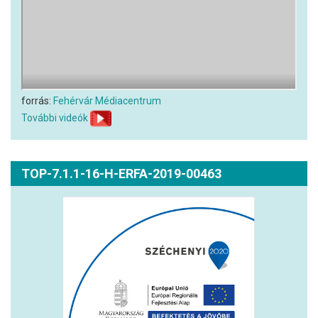
forrás:
Fehérvár Médiacentrum
További videók
TOP-7.1.1-16-H-ERFA-2019-00463