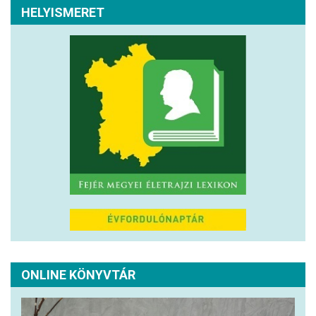
HELYISMERET
ONLINE KÖNYVTÁR