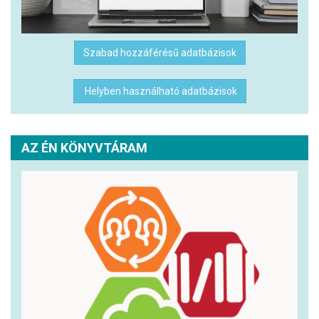
Szabad hozzáférésű adatbázisok
Helyben használható adatbázisok
AZ ÉN KÖNYVTÁRAM