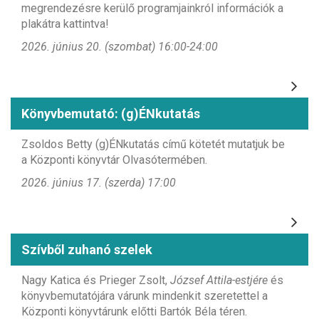
megrendezésre kerülő programjainkról információk a
plakátra kattintva!
2026. június 20. (szombat) 16:00-24:00
Könyvbemutató: (g)ÉNkutatás
Zsoldos Betty (g)ÉNkutatás című kötetét mutatjuk be
a Központi könyvtár Olvasótermében.
2026. június 17. (szerda) 17:00
Szívből zuhanó szelek
Nagy Katica és Prieger Zsolt,
József Attila-estjére
és
könyvbemutatójára várunk mindenkit szeretettel a
Központi könyvtárunk előtti Bartók Béla téren.