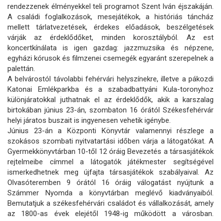
rendezzenek élményekkel teli programot Szent Iván éjszakáján.
A családi foglalkozások, mesejátékok, a históriás táncház
mellett tárlatvezetések, érdekes előadások, beszélgetések
várják az érdeklődőket, minden korosztályból. Az est
koncertkínálata is igen gazdag: jazzmuzsika és népzene,
egyházi kórusok és filmzenei csemegék egyaránt szerepelnek a
palettán.
A belvárostól távolabbi fehérvári helyszínekre, illetve a pákozdi
Katonai Emlékparkba és a szabadbattyáni Kula-toronyhoz
különjáratokkal juthatnak el az érdeklődők, akik a karszalag
birtokában június 23-án, szombaton 16 órától Székesfehérvár
helyi járatos buszait is ingyenesen vehetik igénybe.
Június 23-án a Központi Könyvtár valamennyi részlege a
szokásos szombati nyitvatartási időben várja a látogatókat. A
Gyermekkönyvtárban 10-től 12 óráig Bevezetés a társasjátékok
rejtelmeibe címmel a látogatók játékmester segítségével
ismerkedhetnek meg újfajta társasjátékok szabályaival. Az
Olvasóteremben 9 órától 16 óráig válogatást nyújtunk a
Számmer Nyomda a könyvtárban meglévő kiadványaiból.
Bemutatjuk a székesfehérvári családot és vállalkozását, amely
az 1800-as évek elejétől 1948-ig működött a városban.