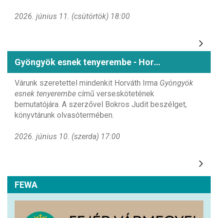
2026. június 11. (csütörtök) 18:00
Gyöngyök esnek tenyerembe - Horváth Irma könyvbemutatója
Várunk szeretettel mindenkit Horváth Irma
Gyöngyök
esnek tenyerembe
című verseskötetének
bemutatójára. A szerzővel Bokros Judit beszélget,
könyvtárunk olvasótermében.
2026. június 10. (szerda) 17:00
FEWA