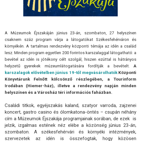
A Múzeumok Éjszakáján június 23-án, szombaton, 27 helyszínen
csaknem száz program várja a látogatókat Székesfehérváron és
környékén. A tartalmas rendezvény központi témája az idén a család
lesz. Minden program egyetlen 200 forintos karszalaggal látogatható: a
bevétel az idén is jótékony célt szolgál, hiszen ezúttal is hátrányos
helyzetű gyerekek múzeumlátogatására fordítják a bevételt.
A
karszalagok elővételben június 19-től megvásárolhatók
Központi
Könyvtárunk Felnőtt kölcsönző részlegében, a Tourinform
Irodában (Hiemer-ház), illetve a rendezvény napján minden
helyszínen és a Városház téri információs faházban.
Családi titkok, egyéjszakás kaland, szatyor varroda, zajzenei
koncert, gastro casino és ólomkatona-öntés – csupán néhány
cím a Múzeumok Éjszakája programjainak sorában, de ezek is
jelzik, izgalmas estének néz elébe a közönség június 23-án,
szombaton. A székesfehérvári és környéki intézmények,
szervezetek az idén is összefogtak, hogy közösen