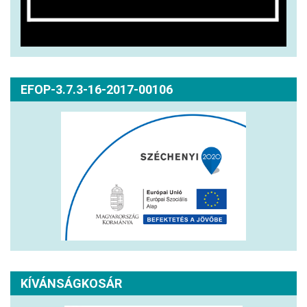
EFOP-3.7.3-16-2017-00106
KÍVÁNSÁGKOSÁR