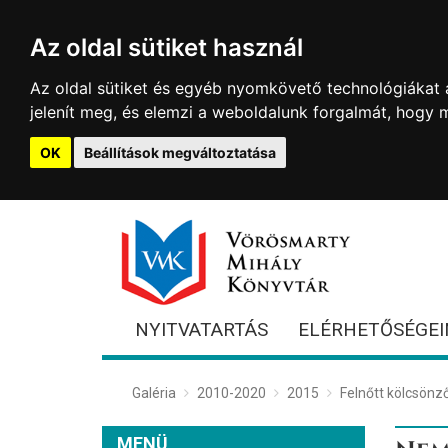
Az oldal sütiket használ
Az oldal sütiket és egyéb nyomkövető technológiákat a
jelenít meg, és elemzi a weboldalunk forgalmát, hogy 
OK
Beállítások megváltoztatása
NYITVATARTÁS
ELÉRHETŐSÉGEI
Galéria
2010-2020
2015
Felnőtt kölcsönz
MENÜ