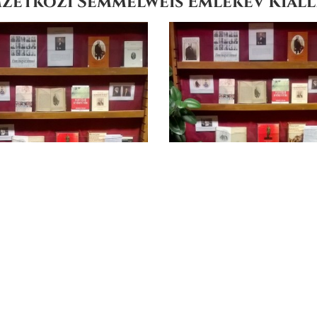
etközi Semmelweis Emlékév Kiállítá