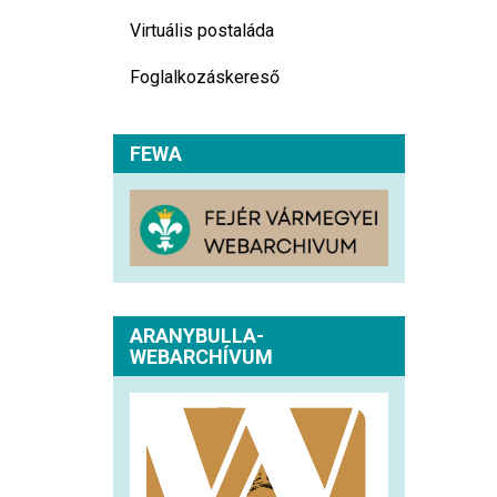
Virtuális postaláda
Foglalkozáskereső
FEWA
ARANYBULLA-
WEBARCHÍVUM