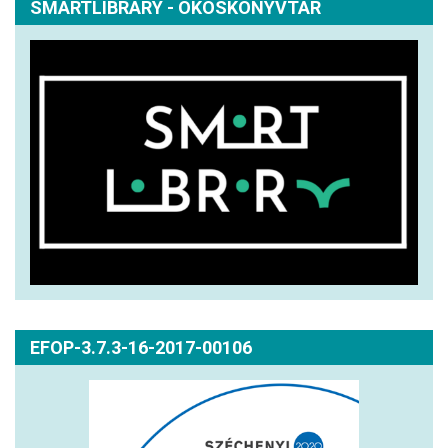
SMARTLIBRARY - OKOSKÖNYVTÁR
EFOP-3.7.3-16-2017-00106