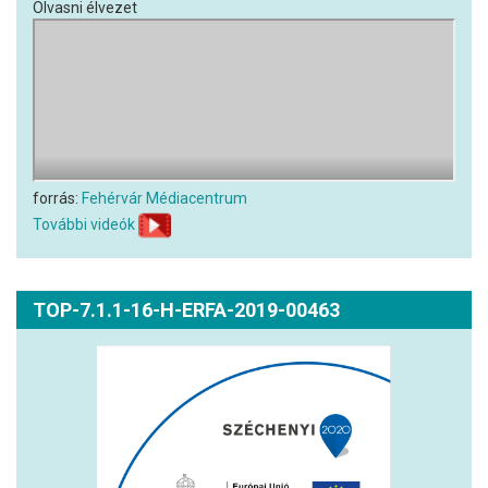
Olvasni élvezet
forrás:
Fehérvár Médiacentrum
További videók
TOP-7.1.1-16-H-ERFA-2019-00463