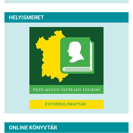
HELYISMERET
ONLINE KÖNYVTÁR