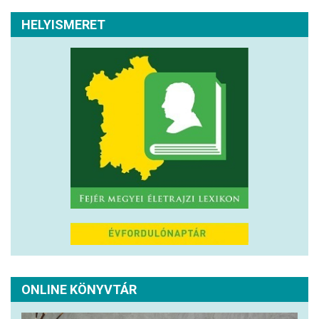
HELYISMERET
ONLINE KÖNYVTÁR