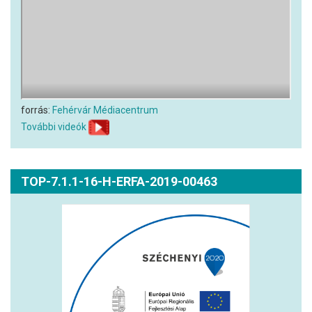
forrás:
Fehérvár Médiacentrum
További videók
TOP-7.1.1-16-H-ERFA-2019-00463