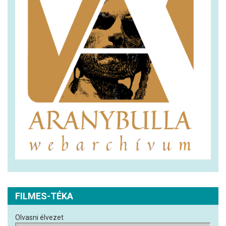
FILMES-TÉKA
Olvasni élvezet