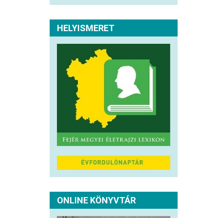
HELYISMERET
ONLINE KÖNYVTÁR