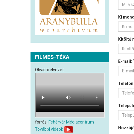
Ki mond
Kitöltő 
FILMES-TÉKA
E-mail:
Olvasni élvezet
Telefo
Települ
forrás:
Fehérvár Médiacentrum
Hozzájá
További videók