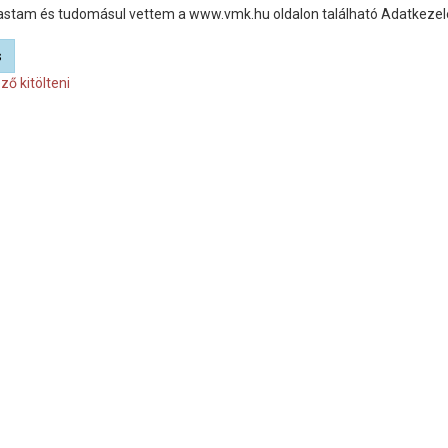
astam és tudomásul vettem a www.vmk.hu oldalon található Adatkezelés
s
ző kitölteni