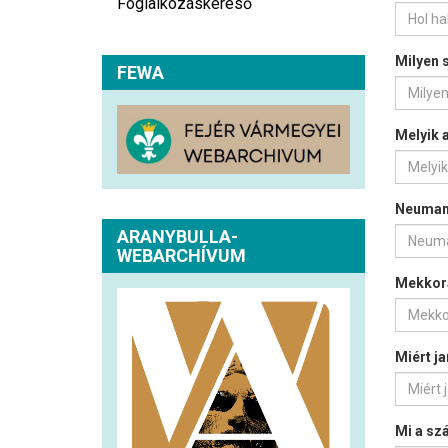
Foglalkozáskereső
Milyen 
FEWA
Melyik 
Neumann
ARANYBULLA-
WEBARCHÍVUM
Mekkora
Miért j
Mi a sz