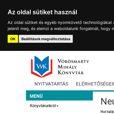
Az oldal sütiket használ
Az oldal sütiket és egyéb nyomkövető technológiákat a
jelenít meg, és elemzi a weboldalunk forgalmát, hogy 
OK
Beállítások megváltoztatása
NYITVATARTÁS
ELÉRHETŐSÉGEI
MENÜ
Ne
Könyvtárunkról
Hol tal