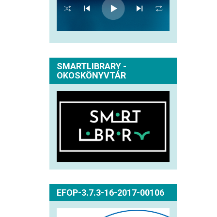
SMARTLIBRARY -
OKOSKÖNYVTÁR
EFOP-3.7.3-16-2017-00106