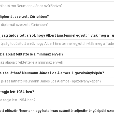
diplomát szerzett Zürichben?
jság tudósított arról, hogy Albert Einsteinnel együtt hívták meg a 
 alapjait fektette le a minimax elvvel?
jelzés látható Neumann János Los Alamos-i igazolványképén?
tagja lett 1954-ben?
lott először Neumann egy hatalmas számító teljesítményű épülő sze