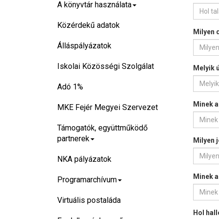
A könyvtár használata
Közérdekű adatok
Milyen 
Álláspályázatok
Iskolai Közösségi Szolgálat
Melyik ú
Adó 1%
Minek az
MKE Fejér Megyei Szervezet
Támogatók, együttműködő
partnerek
Milyen 
NKA pályázatok
Minek a 
Programarchívum
Virtuális postaláda
Hol hal