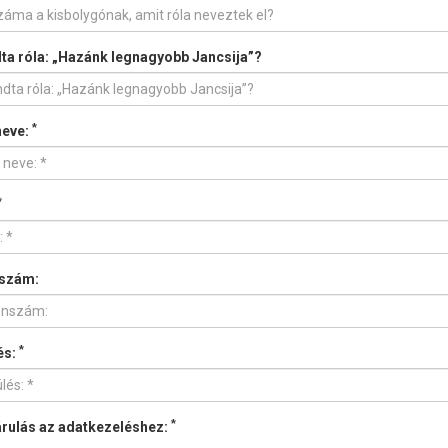
ta róla: „Hazánk legnagyobb Jancsija”?
*
neve:
*
nszám:
*
és:
*
rulás az adatkezeléshez: