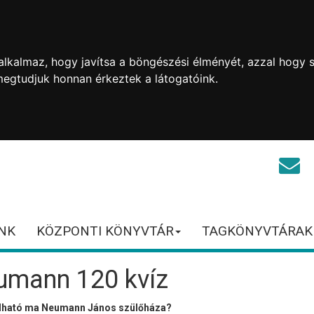
lkalmaz, hogy javítsa a böngészési élményét, azzal hogy s
megtudjuk honnan érkeztek a látogatóink.
NK
KÖZPONTI KÖNYVTÁR
TAGKÖNYVTÁRAK
umann 120 kvíz
álható ma Neumann János szülőháza?