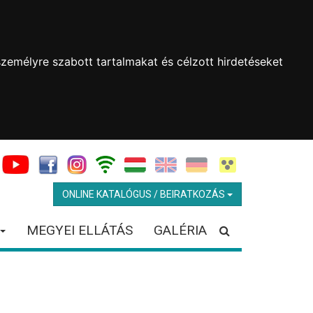
zemélyre szabott tartalmakat és célzott hirdetéseket
ONLINE KATALÓGUS / BEIRATKOZÁS
MEGYEI ELLÁTÁS
GALÉRIA