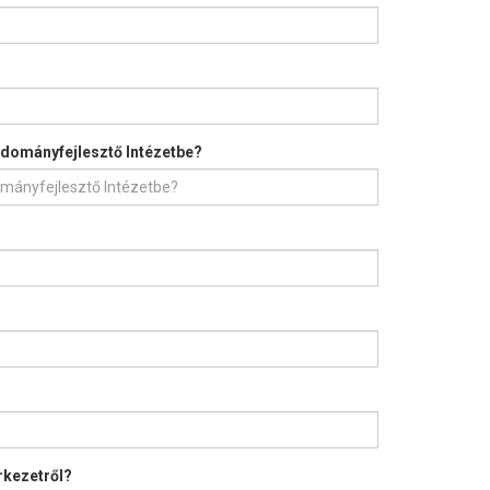
Tudományfejlesztő Intézetbe?
rkezetről?