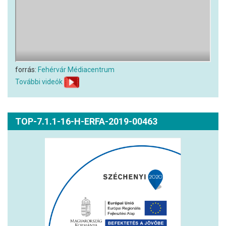
forrás:
Fehérvár Médiacentrum
További videók
TOP-7.1.1-16-H-ERFA-2019-00463