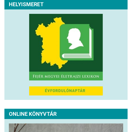
HELYISMERET
ONLINE KÖNYVTÁR