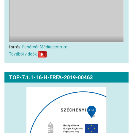
forrás:
Fehérvár Médiacentrum
További videók
TOP-7.1.1-16-H-ERFA-2019-00463