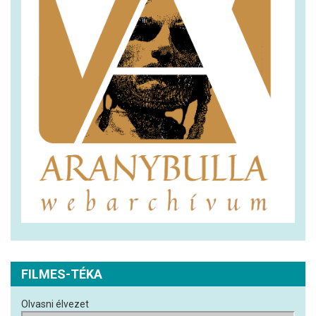
FILMES-TÉKA
Olvasni élvezet