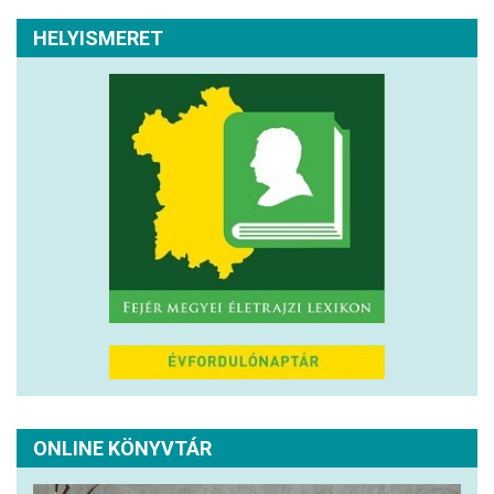
HELYISMERET
ONLINE KÖNYVTÁR