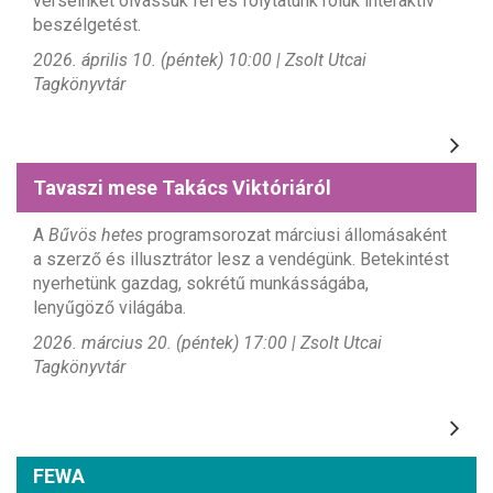
verseinket olvassuk fel és folytatunk róluk interaktív
beszélgetést.
2026. április 10. (péntek) 10:00 | Zsolt Utcai
Tagkönyvtár
Tavaszi mese Takács Viktóriáról
A
Bűvös hetes
programsorozat márciusi állomásaként
a szerző és illusztrátor lesz a vendégünk. Betekintést
nyerhetünk gazdag, sokrétű munkásságába,
lenyűgöző világába.
2026. március 20. (péntek) 17:00 | Zsolt Utcai
Tagkönyvtár
FEWA