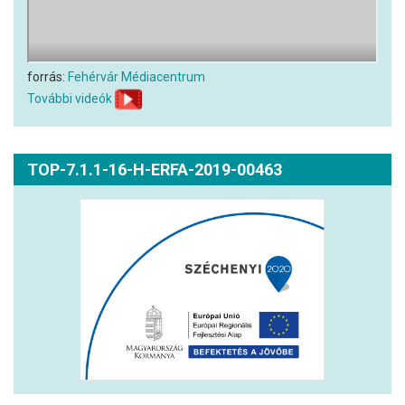
forrás:
Fehérvár Médiacentrum
További videók
TOP-7.1.1-16-H-ERFA-2019-00463