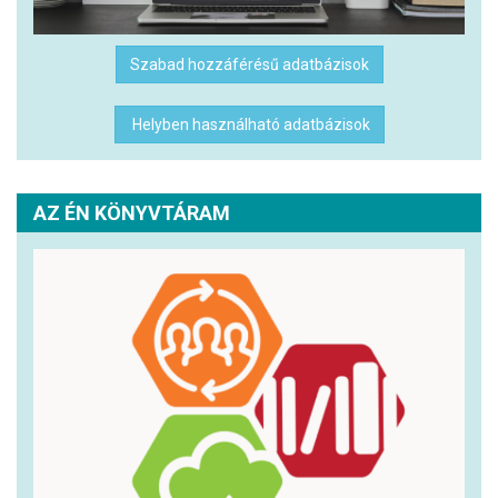
Szabad hozzáférésű adatbázisok
Helyben használható adatbázisok
AZ ÉN KÖNYVTÁRAM