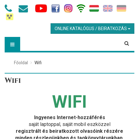
ONLINE KATALÓGUS / BEIRATKOZÁS
Főoldal
Wifi
Wifi
WIFI
Ingyenes Internet-hozzáférés
saját laptoppal, saját mobil eszközzel
regisztrált és beiratkozott olvasóink részére
minden részlegünkben és tagkönyvtárunkban.