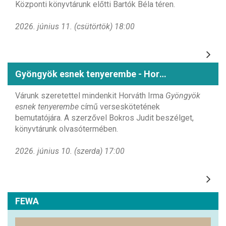
Központi könyvtárunk előtti Bartók Béla téren.
2026. június 11. (csütörtök) 18:00
Gyöngyök esnek tenyerembe - Horváth Irma könyvbemutatója
Várunk szeretettel mindenkit Horváth Irma
Gyöngyök
esnek tenyerembe
című verseskötetének
bemutatójára. A szerzővel Bokros Judit beszélget,
könyvtárunk olvasótermében.
2026. június 10. (szerda) 17:00
FEWA