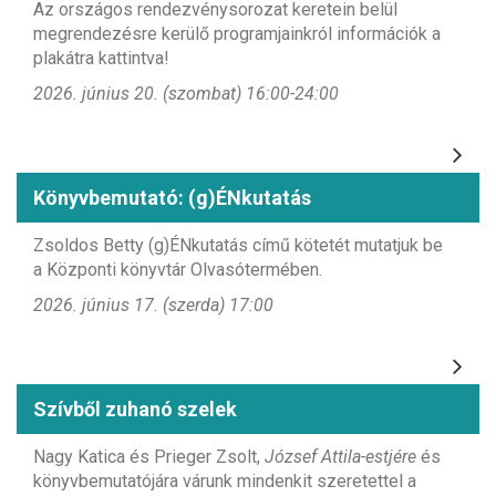
Az országos rendezvénysorozat keretein belül
megrendezésre kerülő programjainkról információk a
plakátra kattintva!
2026. június 20. (szombat) 16:00-24:00
Könyvbemutató: (g)ÉNkutatás
Zsoldos Betty (g)ÉNkutatás című kötetét mutatjuk be
a Központi könyvtár Olvasótermében.
2026. június 17. (szerda) 17:00
Szívből zuhanó szelek
Nagy Katica és Prieger Zsolt,
József Attila-estjére
és
könyvbemutatójára várunk mindenkit szeretettel a