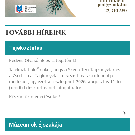
További híreink
Tájékoztatás
Kedves Olvasóink és Látogatóink!
Tájékoztatjuk Önöket, hogy a Széna Téri Tagkönyvtár és
a Zsolt Utcai Tagkönyvtár tervezett nyitási időpontja
módosult, így ezek a részlegeink 2026. augusztus 11-től
(keddtől) lesznek ismét látogathatók.
Köszönjük megértésüket!
Múzeumok Éjszakája