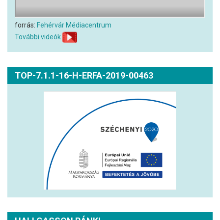
forrás:
Fehérvár Médiacentrum
További videók
TOP-7.1.1-16-H-ERFA-2019-00463