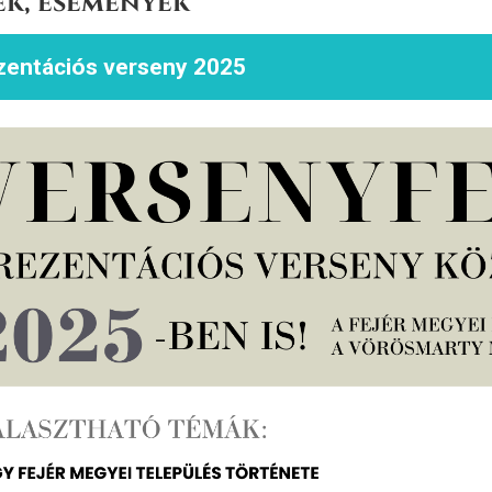
ek, események
zentációs verseny 2025