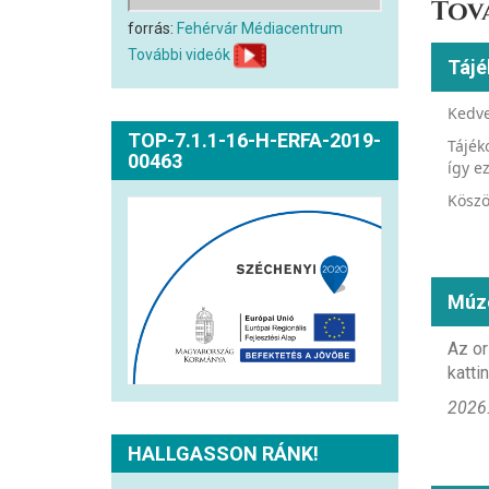
Tov
forrás:
Fehérvár Médiacentrum
További videók
Tájé
Kedve
TOP-7.1.1-16-H-ERFA-2019-
Tájék
00463
így e
Köszö
Múz
Az or
kattin
2026.
HALLGASSON RÁNK!