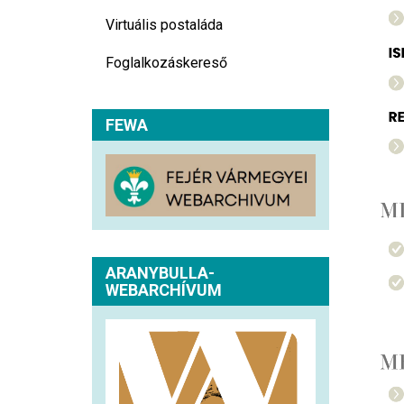
Virtuális postaláda
Foglalkozáskereső
FEWA
ARANYBULLA-
WEBARCHÍVUM