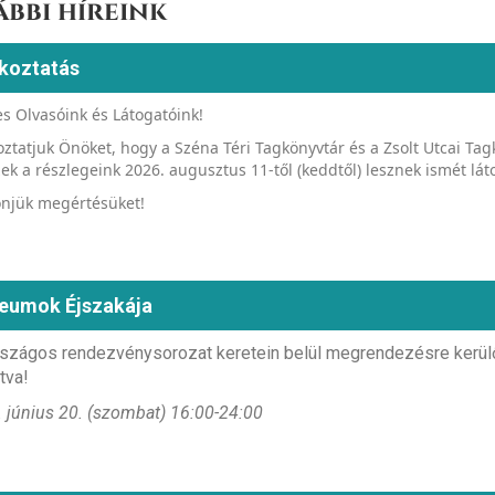
ábbi híreink
koztatás
s Olvasóink és Látogatóink!
oztatjuk Önöket, hogy a Széna Téri Tagkönyvtár és a Zsolt Utcai Tag
zek a részlegeink 2026. augusztus 11-től (keddtől) lesznek ismét lát
njük megértésüket!
eumok Éjszakája
szágos rendezvénysorozat keretein belül megrendezésre kerülő 
tva!
 június 20. (szombat) 16:00-24:00