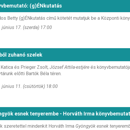
vbemutató: (g)ÉNkutatás
os Betty (g)ÉNkutatás című kötetét mutatjuk be a Központi kön
 június 17. (szerda) 17:00
ből zuhanó szelek
Katica és Prieger Zsolt,
József Attila-estjére
és könyvbemutatójár
tárunk előtti Bartók Béla téren.
 június 11. (csütörtök) 18:00
gyök esnek tenyerembe - Horváth Irma könyvbemutat
k szeretettel mindenkit Horváth Irma
Gyöngyök esnek tenyerem