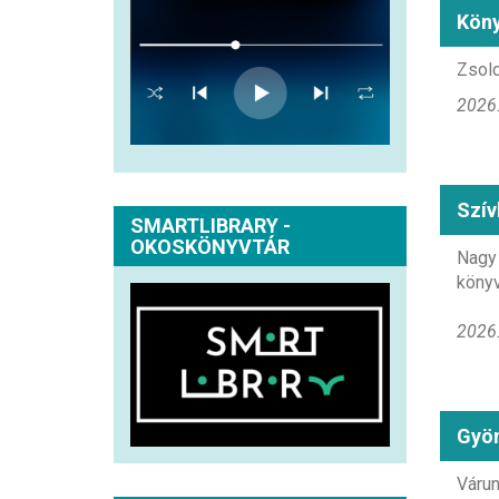
Köny
Zsold
2026.
Szív
SMARTLIBRARY -
OKOSKÖNYVTÁR
Nagy 
könyv
2026.
Gyön
Várun