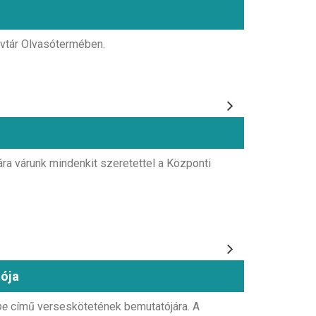
yvtár Olvasótermében.
a várunk mindenkit szeretettel a Központi
ója
be
című verseskötetének bemutatójára. A