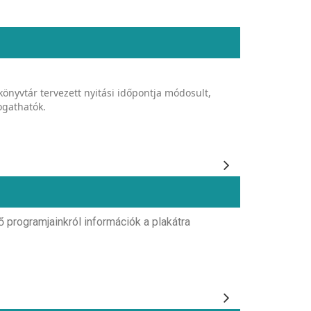
könyvtár tervezett nyitási időpontja módosult,
ogathatók.
programjainkról információk a plakátra