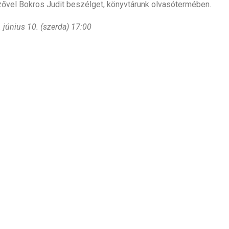
ővel Bokros Judit beszélget, könyvtárunk olvasótermében.
 június 10. (szerda) 17:00