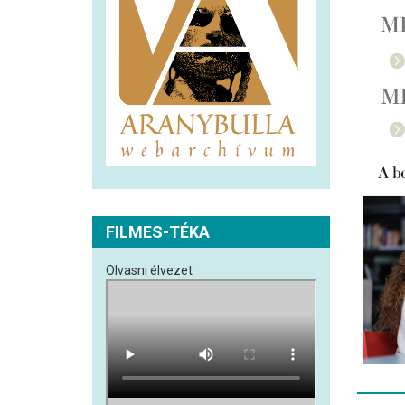
FILMES-TÉKA
Olvasni élvezet