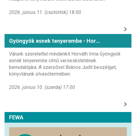
2026. június 11. (csütörtök) 18:00
Gyöngyök esnek tenyerembe - Horváth Irma könyvbemutatója
Várunk szeretettel mindenkit Horváth Irma
Gyöngyök
esnek tenyerembe
című verseskötetének
bemutatójára. A szerzővel Bokros Judit beszélget,
könyvtárunk olvasótermében.
2026. június 10. (szerda) 17:00
FEWA