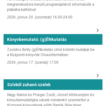
megrendezésre kerülő programjainkról információk a
plakátra kattintva!
2026. június 20. (szombat) 16:00-24:00
Könyvbemutató: (g)ÉNkutatás
Zsoldos Betty (g)ÉNkutatás című kötetét mutatjuk be
a Központi könyvtár Olvasótermében.
2026. június 17. (szerda) 17:00
Szívből zuhanó szelek
Nagy Katica és Prieger Zsolt,
József Attila-estjére
és
könyvbemutatójára várunk mindenkit szeretettel a
Központi könyvtárunk előtti Bartók Béla téren.