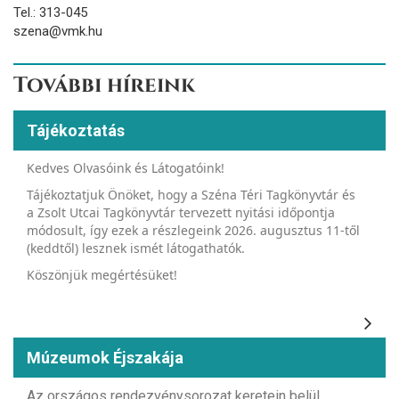
Tel.: 313-045
szena@vmk.hu
További híreink
Tájékoztatás
Kedves Olvasóink és Látogatóink!
Tájékoztatjuk Önöket, hogy a Széna Téri Tagkönyvtár és
a Zsolt Utcai Tagkönyvtár tervezett nyitási időpontja
módosult, így ezek a részlegeink 2026. augusztus 11-től
(keddtől) lesznek ismét látogathatók.
Köszönjük megértésüket!
Múzeumok Éjszakája
Az országos rendezvénysorozat keretein belül