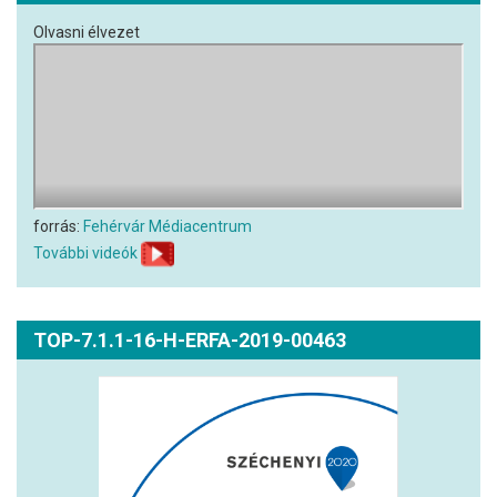
Olvasni élvezet
forrás:
Fehérvár Médiacentrum
További videók
TOP-7.1.1-16-H-ERFA-2019-00463