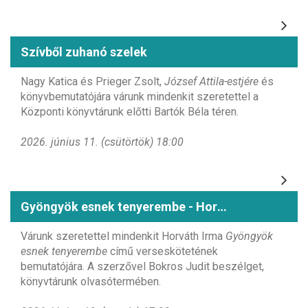
Szívből zuhanó szelek
Nagy Katica és Prieger Zsolt,
József Attila-estjére
és
könyvbemutatójára várunk mindenkit szeretettel a
Központi könyvtárunk előtti Bartók Béla téren.
2026. június 11. (csütörtök) 18:00
Gyöngyök esnek tenyerembe - Horváth Irma könyvbemutatója
Várunk szeretettel mindenkit Horváth Irma
Gyöngyök
esnek tenyerembe
című verseskötetének
bemutatójára. A szerzővel Bokros Judit beszélget,
könyvtárunk olvasótermében.