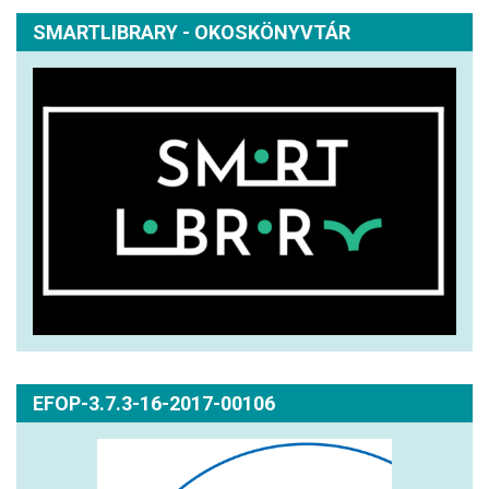
SMARTLIBRARY - OKOSKÖNYVTÁR
EFOP-3.7.3-16-2017-00106