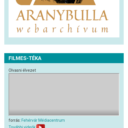
FILMES-TÉKA
Olvasni élvezet
forrás:
Fehérvár Médiacentrum
További videók