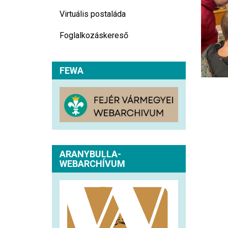
Virtuális postaláda
Foglalkozáskereső
FEWA
ARANYBULLA-
WEBARCHÍVUM