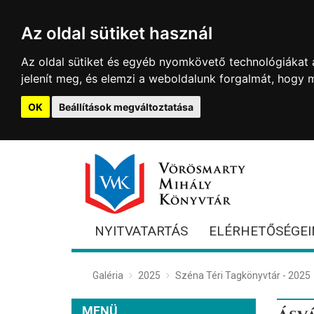
Az oldal sütiket használ
Az oldal sütiket és egyéb nyomkövető technológiákat a
jelenít meg, és elemzi a weboldalunk forgalmát, hogy 
OK
Beállítások megváltoztatása
NYITVATARTÁS
ELÉRHETŐSÉGEI
Galéria
2025
Széna Téri Tagkönyvtár - 2025
MENÜ