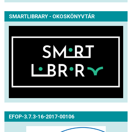
SMARTLIBRARY - OKOSKÖNYVTÁR
EFOP-3.7.3-16-2017-00106