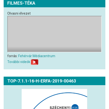
FILMES-TÉKA
Olvasni élvezet
forrás:
Fehérvár Médiacentrum
További videók
TOP-7.1.1-16-H-ERFA-2019-00463