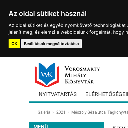
Az oldal sütiket használ
Az oldal sütiket és egyéb nyomkövető technológiákat a
jelenít meg, és elemzi a weboldalunk forgalmát, hogy 
OK
Beállítások megváltoztatása
NYITVATARTÁS
ELÉRHETŐSÉGEI
Galéria
2021
Mészöly Géza utcai Tagkönyvtá
MENÜ