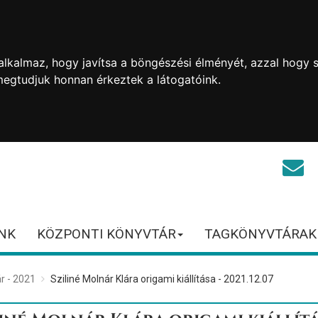
lkalmaz, hogy javítsa a böngészési élményét, azzal hogy s
megtudjuk honnan érkeztek a látogatóink.
NK
KÖZPONTI KÖNYVTÁR
TAGKÖNYVTÁRAK
r - 2021
Sziliné Molnár Klára origami kiállítása - 2021.12.07