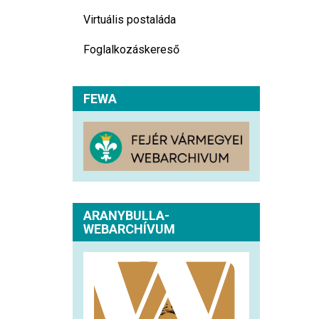
Virtuális postaláda
Foglalkozáskereső
FEWA
ARANYBULLA-
WEBARCHÍVUM