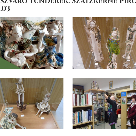
aszváró tündérek. Szatzkerné Piros
.03