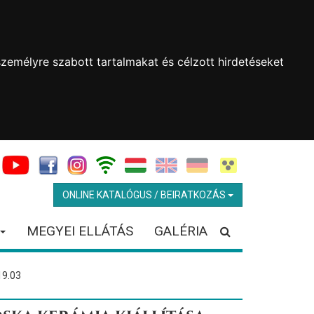
zemélyre szabott tartalmakat és célzott hirdetéseket
ONLINE KATALÓGUS / BEIRATKOZÁS
MEGYEI ELLÁTÁS
GALÉRIA
19.03