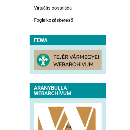
Virtuális postaláda
Foglalkozáskereső
FEWA
ARANYBULLA-
WEBARCHÍVUM