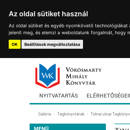
Az oldal sütiket használ
Az oldal sütiket és egyéb nyomkövető technológiákat a
jelenít meg, és elemzi a weboldalunk forgalmát, hogy 
OK
Beállítások megváltoztatása
NYITVATARTÁS
ELÉRHETŐSÉGEI
Galéria
Tagkönyvtárak
Tolnai utcai Tagkönyv
MENÜ