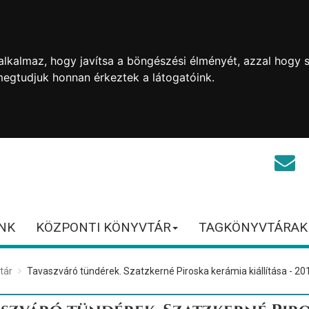
lkalmaz, hogy javítsa a böngészési élményét, azzal hogy s
megtudjuk honnan érkeztek a látogatóink.
NK
KÖZPONTI KÖNYVTÁR
TAGKÖNYVTÁRAK
tár
Tavaszváró tündérek. Szatzkerné Piroska kerámia kiállítása - 20