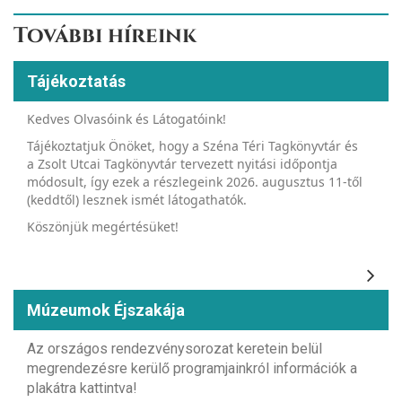
További híreink
Tájékoztatás
Kedves Olvasóink és Látogatóink!
Tájékoztatjuk Önöket, hogy a Széna Téri Tagkönyvtár és
a Zsolt Utcai Tagkönyvtár tervezett nyitási időpontja
módosult, így ezek a részlegeink 2026. augusztus 11-től
(keddtől) lesznek ismét látogathatók.
Köszönjük megértésüket!
Múzeumok Éjszakája
Az országos rendezvénysorozat keretein belül
megrendezésre kerülő programjainkról információk a
plakátra kattintva!