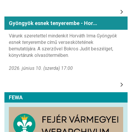
Gyöngyök esnek tenyerembe - Horváth Irma könyvbemutatója
Várunk szeretettel mindenkit Horváth Irma
Gyöngyök
esnek tenyerembe
című verseskötetének
bemutatójára. A szerzővel Bokros Judit beszélget,
könyvtárunk olvasótermében.
2026. június 10. (szerda) 17:00
FEWA