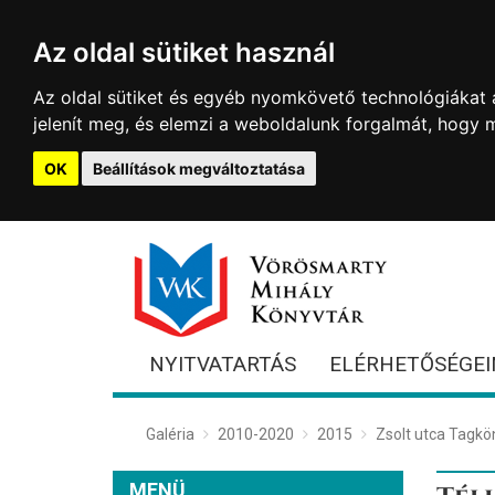
Az oldal sütiket használ
Az oldal sütiket és egyéb nyomkövető technológiákat a
jelenít meg, és elemzi a weboldalunk forgalmát, hogy 
OK
Beállítások megváltoztatása
NYITVATARTÁS
ELÉRHETŐSÉGEI
Galéria
2010-2020
2015
Zsolt utca Tagkö
MENÜ