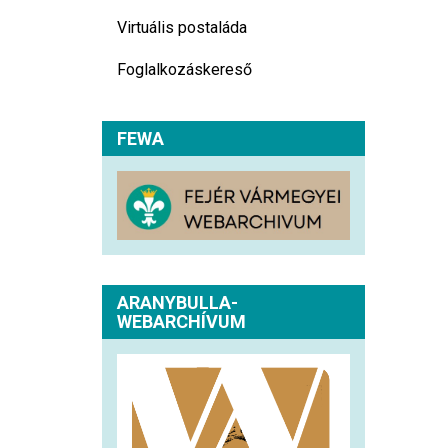
Virtuális postaláda
Foglalkozáskereső
FEWA
ARANYBULLA-
WEBARCHÍVUM