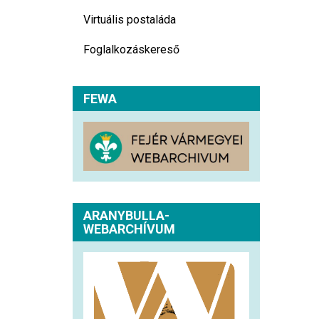
Virtuális postaláda
Foglalkozáskereső
FEWA
ARANYBULLA-
WEBARCHÍVUM