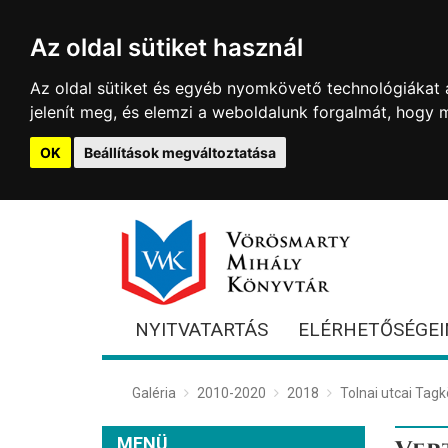
Az oldal sütiket használ
Az oldal sütiket és egyéb nyomkövető technológiákat a
jelenít meg, és elemzi a weboldalunk forgalmát, hogy 
OK
Beállítások megváltoztatása
NYITVATARTÁS
ELÉRHETŐSÉGEI
Galéria
2010-2020
2018
Tolnai utcai Tag
MENÜ