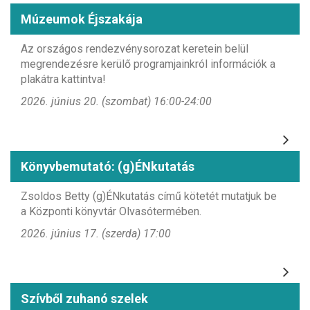
Múzeumok Éjszakája
Az országos rendezvénysorozat keretein belül
megrendezésre kerülő programjainkról információk a
plakátra kattintva!
2026. június 20. (szombat) 16:00-24:00
Könyvbemutató: (g)ÉNkutatás
Zsoldos Betty (g)ÉNkutatás című kötetét mutatjuk be
a Központi könyvtár Olvasótermében.
2026. június 17. (szerda) 17:00
Szívből zuhanó szelek