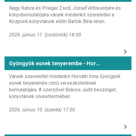
Nagy Katica és Prieger Zsolt,
József Attila-estjére
és
könyvbemutatójára várunk mindenkit szeretettel a
Központi könyvtárunk előtti Bartók Béla téren.
2026. június 11. (csütörtök) 18:00
Gyöngyök esnek tenyerembe - Horváth Irma könyvbemutatója
Várunk szeretettel mindenkit Horváth Irma
Gyöngyök
esnek tenyerembe
című verseskötetének
bemutatójára. A szerzővel Bokros Judit beszélget,
könyvtárunk olvasótermében.
2026. június 10. (szerda) 17:00