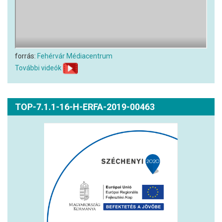
forrás:
Fehérvár Médiacentrum
További videók
TOP-7.1.1-16-H-ERFA-2019-00463