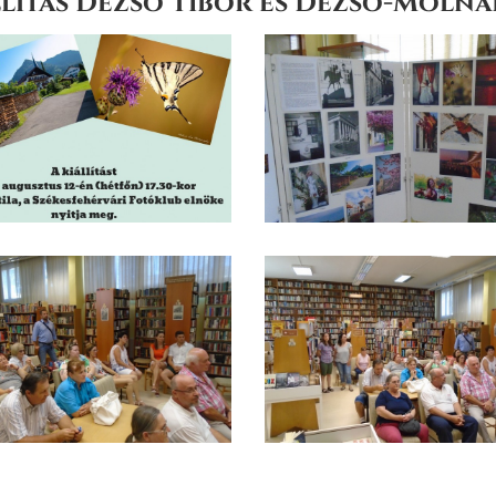
lítás Dezső Tibor és Dezső-Molnár 