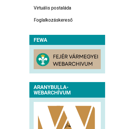
Virtuális postaláda
Foglalkozáskereső
FEWA
ARANYBULLA-
WEBARCHÍVUM