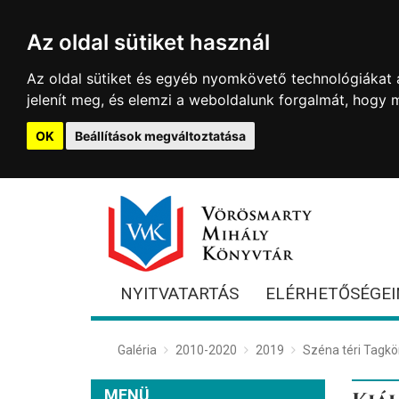
Az oldal sütiket használ
Az oldal sütiket és egyéb nyomkövető technológiákat a
jelenít meg, és elemzi a weboldalunk forgalmát, hogy 
OK
Beállítások megváltoztatása
NYITVATARTÁS
ELÉRHETŐSÉGEI
Galéria
2010-2020
2019
Széna téri Tagkö
MENÜ