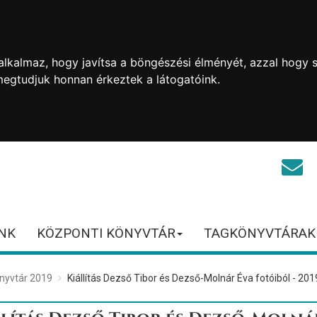
lkalmaz, hogy javítsa a böngészési élményét, azzal hogy s
megtudjuk honnan érkeztek a látogatóink.
NK
KÖZPONTI KÖNYVTÁR
TAGKÖNYVTÁRAK
nyvtár 2019
Kiállítás Dezső Tibor és Dezső-Molnár Éva fotóiból - 201