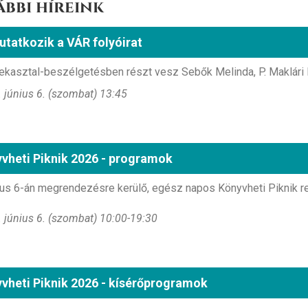
ábbi híreink
tatkozik a VÁR folyóirat
ekasztal-beszélgetésben részt vesz Sebők Melinda, P. Maklári É
 június 6. (szombat) 13:45
vheti Piknik 2026 - programok
ius 6-án megrendezésre kerülő, egész napos Könyvheti Piknik r
 június 6. (szombat) 10:00-19:30
vheti Piknik 2026 - kísérőprogramok