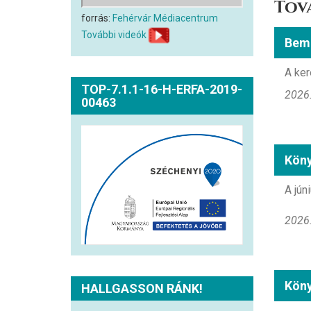
Tov
forrás:
Fehérvár Médiacentrum
További videók
Bemu
A ker
TOP-7.1.1-16-H-ERFA-2019-
2026.
00463
Köny
A jún
2026.
Köny
HALLGASSON RÁNK!