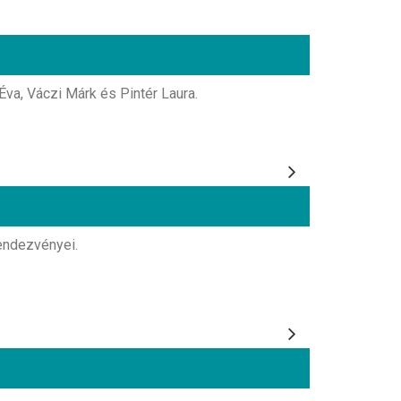
va, Váczi Márk és Pintér Laura.
endezvényei.