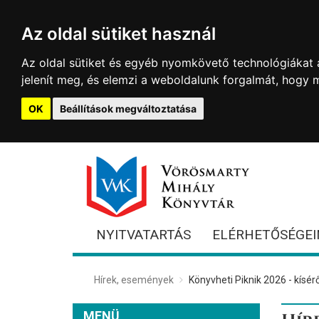
Az oldal sütiket használ
Az oldal sütiket és egyéb nyomkövető technológiákat a
jelenít meg, és elemzi a weboldalunk forgalmát, hogy 
OK
Beállítások megváltoztatása
NYITVATARTÁS
ELÉRHETŐSÉGEI
Hírek, események
Könyvheti Piknik 2026 - kísé
MENÜ