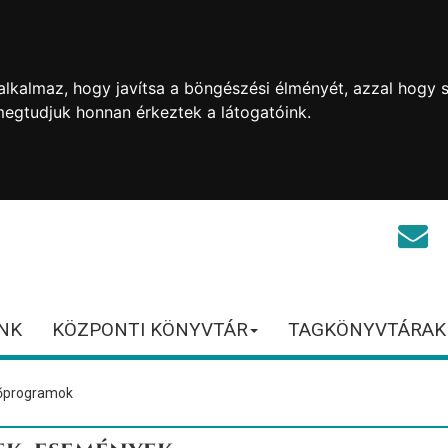
lkalmaz, hogy javítsa a böngészési élményét, azzal hogy s
megtudjuk honnan érkeztek a látogatóink.
NK
KÖZPONTI KÖNYVTÁR
TAGKÖNYVTÁRAK
rőprogramok