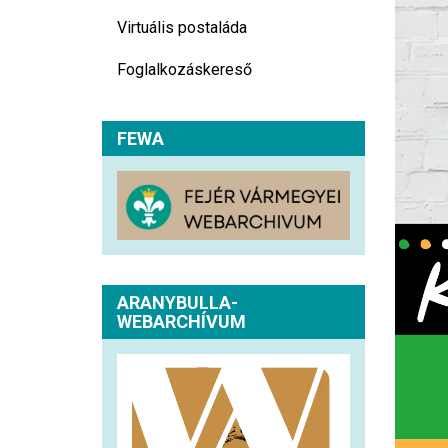
Virtuális postaláda
Foglalkozáskereső
FEWA
ARANYBULLA-
WEBARCHÍVUM