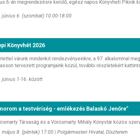
ius 6-án megrendezésre kerülő, egész napos Könyvheti Piknik k
 június 6. (szombat) 10:00-18:00
pi Könyvhét 2026
tettel várunk mindenkit rendezvényeinkre, a 97. alkalommal me
asson tervezett programjaink közül, további részletekért kattint
 június 1-16. között
orom a testvériség - emlékezés Balaskó Jenőre"
ösmarty Társaság és a Vörösmarty Mihály Könyvtár közös szer
 május 8. (péntek) 17:00 | Polgármesteri Hivatal, Díszterem