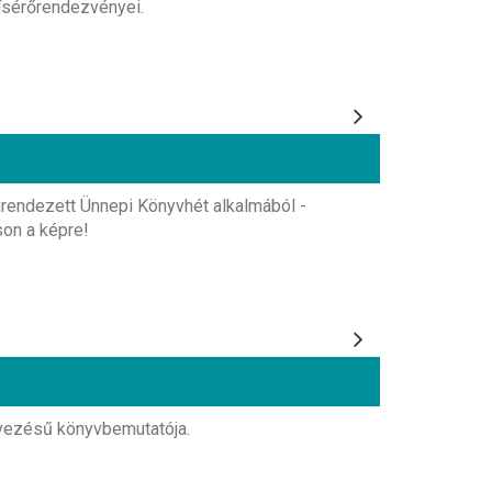
ísérőrendezvényei.
grendezett Ünnepi Könyvhét alkalmából -
son a képre!
vezésű könyvbemutatója.