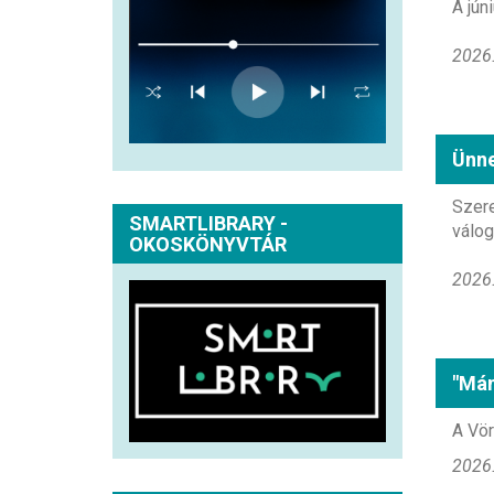
A jún
2026.
Ünne
Szere
SMARTLIBRARY -
válog
OKOSKÖNYVTÁR
2026.
"Mám
A Vör
2026.