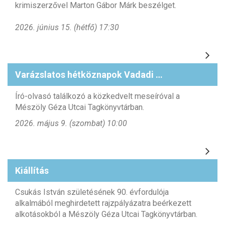
krimiszerzővel Marton Gábor Márk beszélget.
2026. június 15. (hétfő) 17:30
Varázslatos hétköznapok Vadadi Adrienn meséivel
Író-olvasó találkozó a közkedvelt meseíróval a
Mészöly Géza Utcai Tagkönyvtárban.
2026. május 9. (szombat) 10:00
Kiállítás
Csukás István születésének 90. évfordulója
alkalmából meghirdetett rajzpályázatra beérkezett
alkotásokból a Mészöly Géza Utcai Tagkönyvtárban.