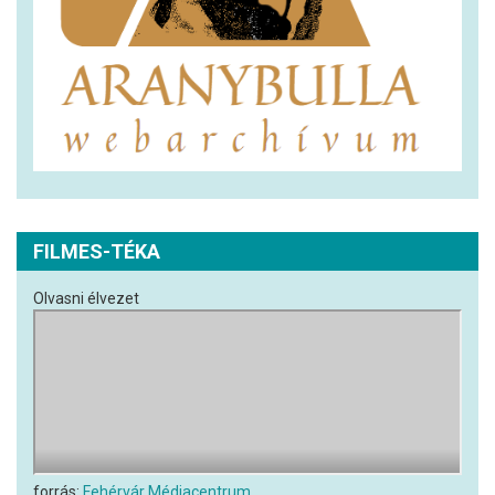
FILMES-TÉKA
Olvasni élvezet
forrás:
Fehérvár Médiacentrum