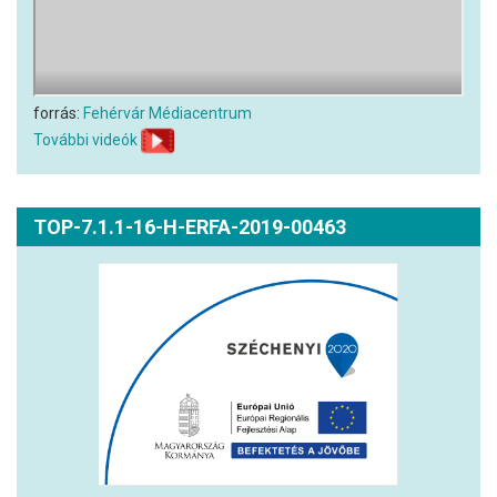
forrás:
Fehérvár Médiacentrum
További videók
TOP-7.1.1-16-H-ERFA-2019-00463