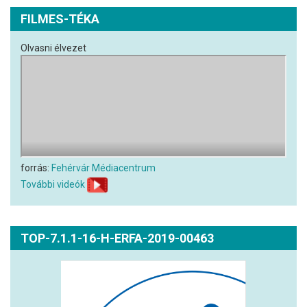
FILMES-TÉKA
Olvasni élvezet
forrás:
Fehérvár Médiacentrum
További videók
TOP-7.1.1-16-H-ERFA-2019-00463