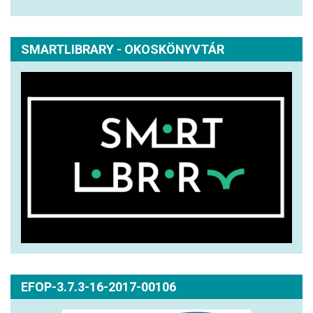
SMARTLIBRARY - OKOSKÖNYVTÁR
EFOP-3.7.3-16-2017-00106