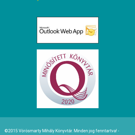
©2015 Vörösmarty Mihály Könyvtár. Minden jog fenntartva! -