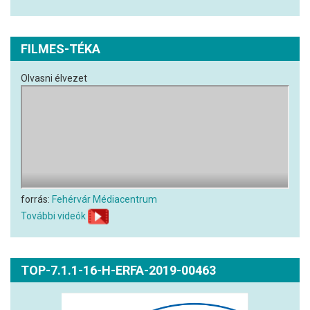
FILMES-TÉKA
Olvasni élvezet
forrás:
Fehérvár Médiacentrum
További videók
TOP-7.1.1-16-H-ERFA-2019-00463