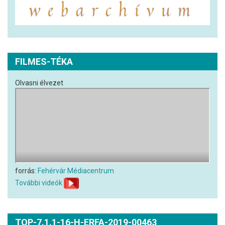
FILMES-TÉKA
Olvasni élvezet
forrás:
Fehérvár Médiacentrum
További videók
TOP-7.1.1-16-H-ERFA-2019-00463