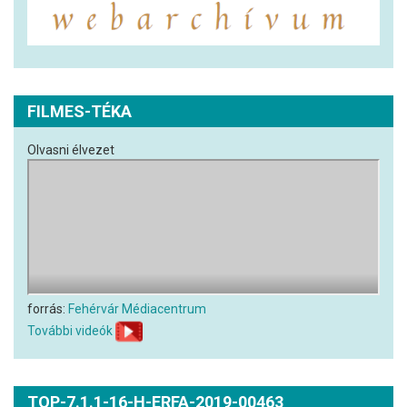
FILMES-TÉKA
Olvasni élvezet
forrás:
Fehérvár Médiacentrum
További videók
TOP-7.1.1-16-H-ERFA-2019-00463