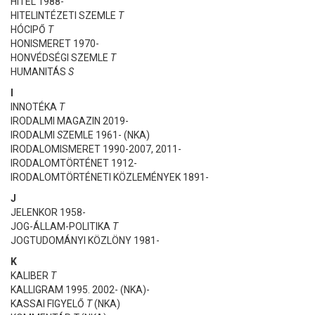
HITEL 1988-
HITELINTÉZETI SZEMLE
T
HÓCIPŐ
T
HONISMERET 1970-
HONVÉDSÉGI SZEMLE
T
HUMANITÁS
S
I
INNOTÉKA
T
IRODALMI MAGAZIN
2019-
IRODALMI
S
ZEMLE 1961- (NKA)
IRODALOMISMERET 1990-2007, 2011-
IRODALOMTÖRTÉNET 1912-
IRODALOMTÖRTÉNETI KÖZLEMÉNYEK 1891-
J
JELENKOR 1958-
JOG-ÁLLAM-POLITIKA
T
JOGTUDOMÁNYI KÖZLÖNY 1981-
K
KALIBER
T
KALLIGRAM 1995. 2002- (NKA)-
KASSAI FIGYELŐ
T
(NKA)