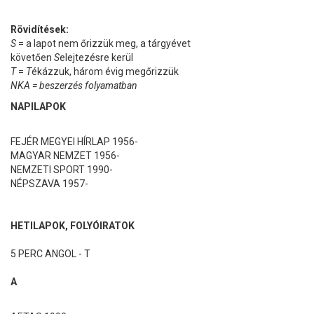
Rövidítések:
S
= a lapot nem őrizzük meg, a tárgyévet
követően
S
elejtezésre kerül
T
=
T
ékázzuk, három évig megőrizzük
NKA = beszerzés folyamatban
NAPILAPOK
FEJÉR MEGYEI HÍRLAP 1956-
MAGYAR NEMZET 1956-
NEMZETI SPORT 1990-
NÉPSZAVA 1957-
HETILAPOK, FOLYÓIRATOK
5 PERC ANGOL - T
A