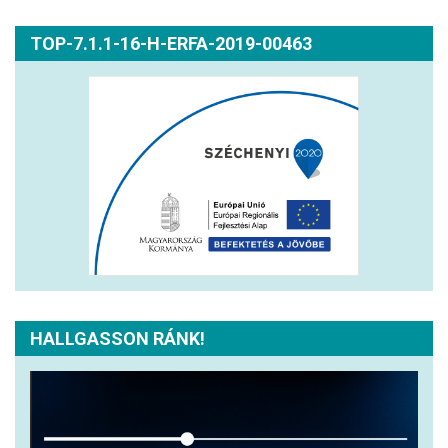
TOP-7.1.1-16-H-ERFA-2019-00463
HALLGASSON RÁNK!