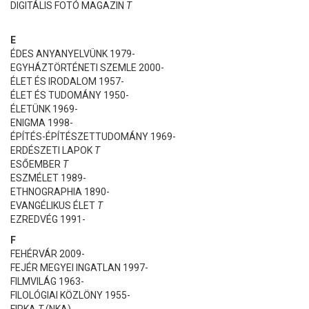
DIGITÁLIS FOTÓ MAGAZIN
T
E
ÉDES ANYANYELVÜNK 1979-
EGYHÁZTÖRTÉNETI SZEMLE
2000-
ÉLET ÉS IRODALOM 1957-
ÉLET ÉS TUDOMÁNY 1950-
ÉLETÜNK 1969-
ENIGMA 1998-
ÉPÍTÉS-ÉPÍTÉSZETTUDOMÁNY 1969-
ERDÉSZETI LAPOK
T
ESŐEMBER
T
ESZMÉLET 1989-
ETHNOGRAPHIA 1890-
EVANGÉLIKUS ÉLET
T
EZREDVÉG 1991-
F
FEHÉRVÁR 2009-
FEJÉR MEGYEI INGATLAN 1997-
FILMVILÁG 1963-
FILOLÓGIAI KÖZLÖNY 1955-
FIRKA
T
(NKA)