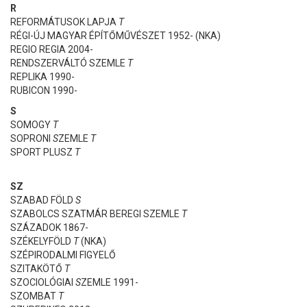
R
REFORMÁTUSOK LAPJA
T
RÉGI-ÚJ MAGYAR ÉPÍTŐMŰVÉSZET 1952- (NKA)
REGIO REGIA 2004-
RENDSZERVÁLTÓ SZEMLE
T
REPLIKA 1990-
RUBICON 1990-
S
SOMOGY
T
SOPRONI
S
ZEMLE
T
SPORT PLUSZ
T
SZ
SZABAD FÖLD
S
SZABOLCS SZATMÁR BEREGI SZEMLE
T
SZÁZADOK 1867-
SZÉKELYFÖLD
T
(NKA)
SZÉPIRODALMI FIGYELŐ
SZITAKÖTŐ
T
SZOCIOLÓGIAI
S
ZEMLE 1991-
SZOMBAT
T