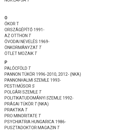
O
ÓKOR T
ORSZÁGÉPÍTŐ 1991-
AZ OTTHON
T
ÓVODAI NEVELÉS 1969-
ÖNKORMÁNYZAT
T
ÖTLET MOZAIK
T
P
PALÓCFÖLD
T
PANNON TÜKÖR 1996-2010, 2012- (NKA)
PANNONHALMI
S
ZEMLE 1993-
PESTI MŰSOR
S
POLGÁRI SZEMLE
T
POLITIKATUDOMÁNYI
S
ZEMLE 1992-
PRÁGAI TÜKÖR
T
(NKA)
PRAKTIKA
T
PRO MINORITATE
T
PSYCHIATRIA HUNGARICA 1986-
PUSZTADOKTOR MAGAZIN
T