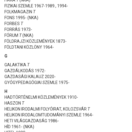
FIZIKAI
S
ZEMLE 1967-1989., 1994-
FOLKMAGAZIN
T
FONS 1995- (NKA)
FORBES
T
FORRÁS 1973-
FÓRUM
T
(NKA)
FÖLDRAJZI KÖZLEMÉNYEK 1873-
FÖLDTANI KÖZLÖNY 1964-
G
GALAKTIKA
T
GAZDÁLKODÁS 1972-
GAZDASÁGI KALAUZ 2020-
GYÓGYPEDAGÓGIAI
S
ZEMLE 1975-
H
HADTÖRTÉNELMI KÖZLEMÉNYEK 1910-
HASZON
T
HELIKON IRODALMI FOLYÓIRAT, KOLOZSVÁR
T
HELIKON IRODALOMTUDOMÁNYI
S
ZEMLE 1964-
HETI VILÁGGAZDASÁG 1986-
HÍD 1961- (NKA)