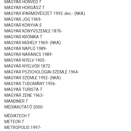
MAGYAR HONVÉD
T
MAGYAR HORGÁSZ
T
MAGYAR IPARMŰVÉSZET 1993. dec.- (NKA)
MAGYAR JOG 1969-
MAGYAR KONYHA
S
MAGYAR KÖNYVSZEMLE 1876-
MAGYAR KRÓNIKA
T
MAGYAR MŰHELY 1969- (NKA)
MAGYAR NAPLÓ 1989-
MAGYAR NARANCS 1989-
MAGYAR NYELV 1905-
MAGYAR NYELVŐR 1872-
MAGYAR PSZICHOLÓGIAI
S
ZEMLE 1964-
MAGYAR
S
ZEMLE 1992- (NKA)
MAGYAR TUDOMÁNY 1956-
MAGYAR TURISTA
T
MAGYAR ZENE 1963-
MANDINER
T
MÉDIAKUTATÓ 2000-
MÉDIATECH
T
METEOR
T
METROPOLIS 1997-