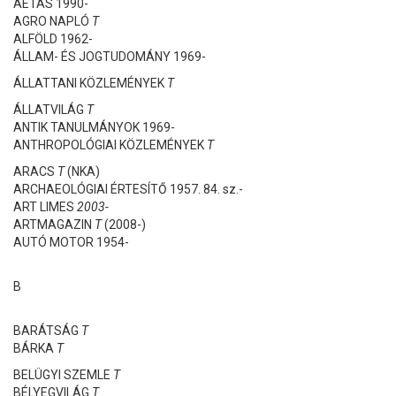
AETAS 1990-
AGRO NAPLÓ
T
ALFÖLD 1962-
ÁLLAM- ÉS JOGTUDOMÁNY 1969-
ÁLLATTANI KÖZLEMÉNYEK
T
ÁLLATVILÁG
T
ANTIK TANULMÁNYOK 1969-
ANTHROPOLÓGIAI KÖZLEMÉNYEK
T
ARACS
T
(NKA)
ARCHAEOLÓGIAI ÉRTESÍTŐ 1957. 84. sz.-
ART LIMES
2003-
ARTMAGAZIN
T
(2008-)
AUTÓ MOTOR 1954-
B
BARÁTSÁG
T
BÁRKA
T
BELÜGYI SZEMLE
T
BÉLYEGVILÁG
T