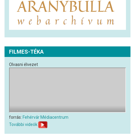
FILMES-TÉKA
Olvasni élvezet
forrás:
Fehérvár Médiacentrum
További videók