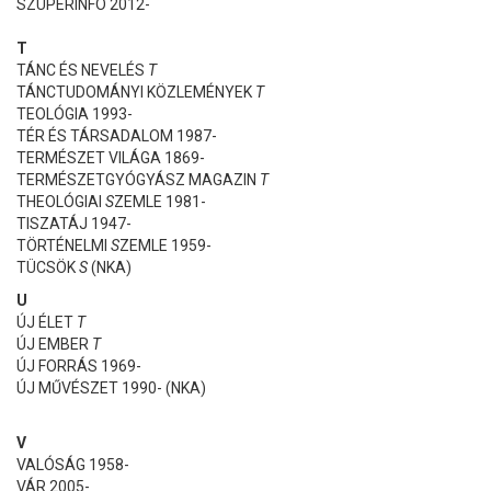
SZUPERINFO 2012-
T
TÁNC ÉS NEVELÉS
T
TÁNCTUDOMÁNYI KÖZLEMÉNYEK
T
TEOLÓGIA 1993-
TÉR ÉS TÁRSADALOM 1987-
TERMÉSZET VILÁGA 1869-
TERMÉSZETGYÓGYÁSZ MAGAZIN
T
THEOLÓGIAI
S
ZEMLE 1981-
TISZATÁJ 1947-
TÖRTÉNELMI
S
ZEMLE 1959-
TÜCSÖK
S
(NKA)
U
ÚJ ÉLET
T
ÚJ EMBER
T
ÚJ FORRÁS 1969-
ÚJ MŰVÉSZET 1990- (NKA)
V
VALÓSÁG 1958-
VÁR 2005-