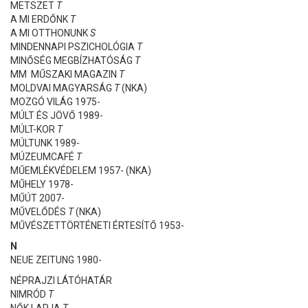
METSZET
T
A MI ERDŐNK
T
A MI OTTHONUNK
S
MINDENNAPI PSZICHOLÓGIA
T
MINŐSÉG MEGBÍZHATÓSÁG
T
MM MŰSZAKI MAGAZIN
T
MOLDVAI MAGYARSÁG
T
(NKA)
MOZGÓ VILÁG 1975-
MÚLT ÉS JÖVŐ 1989-
MÚLT-KOR
T
MÚLTUNK 1989-
MÚZEUMCAFÉ
T
MŰEMLÉKVÉDELEM 1957- (NKA)
MŰHELY 1978-
MŰÚT 2007-
MŰVELŐDÉS
T
(NKA)
MŰVÉSZETTÖRTÉNETI ÉRTESÍTŐ 1953-
N
NEUE ZEITUNG 1980-
NÉPRAJZI LÁTÓHATÁR
NIMRÓD
T
NŐK LAPJA
T